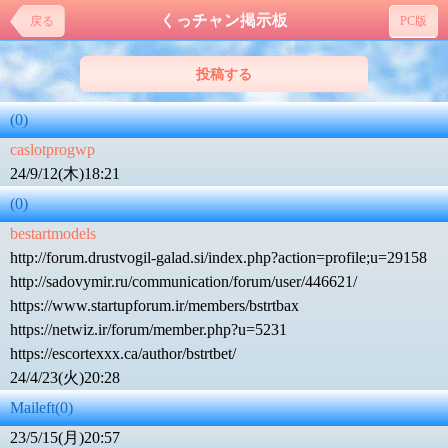
くっチャン掲示板
戻る
PC版
投稿する
(0)
caslotprogwp
24/9/12(木)18:21
(0)
bestartmodels
http://forum.drustvogil-galad.si/index.php?action=profile;u=29158
http://sadovymir.ru/communication/forum/user/446621/
https://www.startupforum.ir/members/bstrtbax
https://netwiz.ir/forum/member.php?u=5231
https://escortexxx.ca/author/bstrtbet/
24/4/23(火)20:28
Maileft(0)
23/5/15(月)20:57