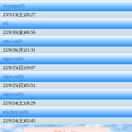
ricemigo(0)
23/5/13(土)20:27
(0)
22/9/30(金)06:56
mts-i.ru(0)
22/9/26(月)21:31
elgov.ru(0)
22/9/25(日)19:07
elgov.ru(0)
22/9/25(日)05:51
elgov.ru(0)
22/9/24(土)18:29
tele2test.ru(0)
22/9/24(土)02:45